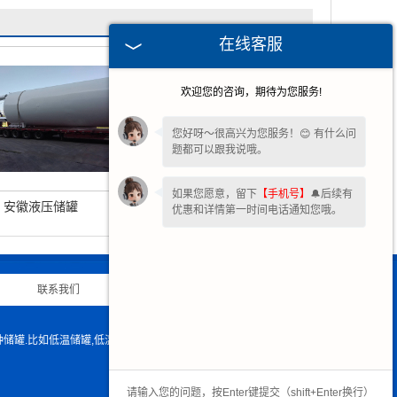
在线客服
欢迎您的咨询，期待为您服务!
您好呀～很高兴为您服务！😊 有什么问
题都可以跟我说哦。
如果您愿意，留下
【手机号】
🔔后续有
安徽液压储罐
安徽低温储槽
优惠和详情第一时间电话通知您哦。
联系我们
|
网站地图
|
罐.比如低温储罐,低温贮槽,液氮储罐,液氨储罐,液氧储罐 ,天然气储罐,