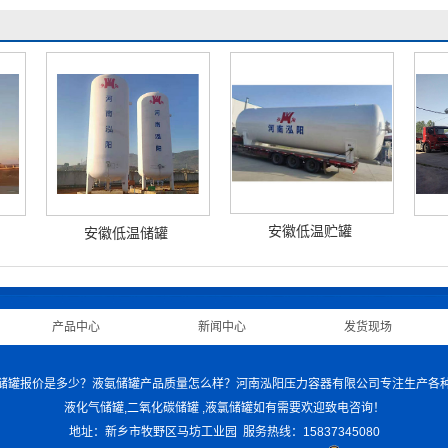
安徽低温贮罐
安徽低温储罐
|
产品中心
|
新闻中心
|
发货现场
|
液化气储罐报价是多少？液氨储罐产品质量怎么样？河南泓阳压力容器有限公司专注生产各种储
液化气储罐,二氧化碳储罐 ,液氯储罐如有需要欢迎致电咨询！
地址：新乡市牧野区马坊工业园 服务热线：15837345080