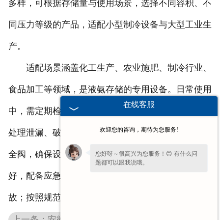
多样，可根据存储量与使用场景，选择不同容积、不
同压力等级的产品，适配小型制冷设备与大型工业生
产。
适配场景涵盖化工生产、农业施肥、制冷行业、
食品加工等领域，是液氨存储的专用设备。日常使用
在线客服
中，需定期检查储罐的密封情况与罐体完好性，及时
欢迎您的咨询，期待为您服务!
处理泄漏、破损问题；定期校准压力表、液位计与安
全阀，确保设备正常运行；存储场地需保持通风良
您好呀～很高兴为您服务！😊 有什么问
题都可以跟我说哦。
好，配备应急处理设备，避免液氨泄漏造成安全事
故；按照规范进行充装与排放，避免违规操作。
上一条：安徽液氮储罐的保温设计，如何减少液氮的挥发损耗？