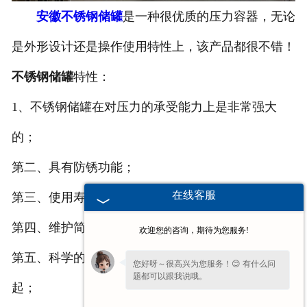
安徽不锈钢储罐
是一种很优质的压力容器，无论
安徽换热容器
是外形设计还是操作使用特性上，该产品都很不错！
安徽反应容器
不锈钢储罐
特性：
1、不锈钢储罐在对压力的承受能力上是非常强大
的；
第二、具有防锈功能；
在线客服
第三、使用寿命比较的长久，可以达100年以上；
第四、维护简单，因为使用中不需要经常的清洗；
欢迎您的咨询，期待为您服务!
第五、科学的设计使得罐底的沉淀物不因水流而翻
您好呀～很高兴为您服务！😊 有什么问
题都可以跟我说哦。
起；