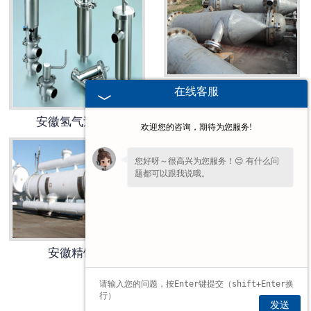
安徽隔离容器
在线客服
安徽氢气过滤器
欢迎您的咨询，期待为您服务!
您好呀～很高兴为您服务！😊 有什么问
题都可以跟我说哦。
安徽精馏塔
安徽液氨过滤器
1
2
3
»
发送