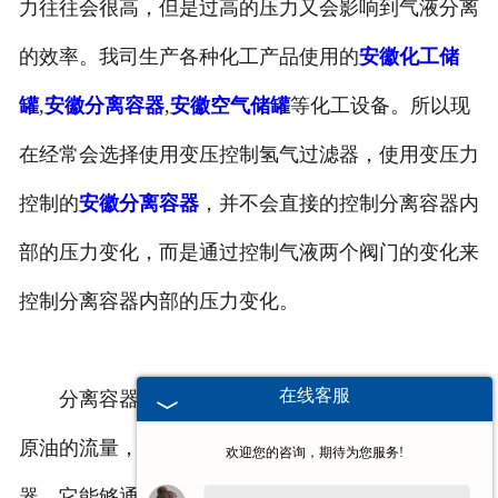
力往往会很高，但是过高的压力又会影响到气液分离
安徽换热容器
的效率。我司生产各种化工产品使用的
安徽化工储
安徽反应容器
罐
,
安徽分离容器
,
安徽空气储罐
等化工设备。所以现
在经常会选择使用变压控制氢气过滤器，使用变压力
控制的
安徽分离容器
，并不会直接的控制分离容器内
部的压力变化，而是通过控制气液两个阀门的变化来
控制分离容器内部的压力变化。
在线客服
分离容器内部有两个阀门，分别控制着天然气与
原油的流量，而控制这两个阀门的就是浮子液面控制
欢迎您的咨询，期待为您服务!
器，它能够通过内部的液面变化来控制两个阀门的流