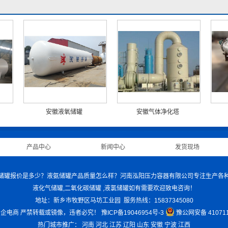
安徽液氧储罐
安徽气体净化塔
|
产品中心
|
新闻中心
|
发货现场
|
液化气储罐报价是多少？液氨储罐产品质量怎么样？河南泓阳压力容器有限公司专注生产各种储
液化气储罐,二氧化碳储罐 ,液氯储罐如有需要欢迎致电咨询！
地址：新乡市牧野区马坊工业园 服务热线：15837345080
中企电商
严禁转载或镜像，违者必究！
豫ICP备19046954号-3
豫公网安备 410711
热门城市推广：
河南
河北
江苏
辽阳
山东
安徽
宁波
江西