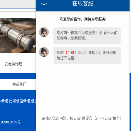
在线客服
欢迎您的咨询，期待为您服务!
您好呀～很高兴为您服务！😊 有什么问
题都可以跟我说哦。
您的
【手机】
多少？我稍后让业务经理
给您回电话！
安徽蒸馏塔
安徽洗涤塔
联系我们
|
网站地图
|
罐.比如低温储罐,低温贮槽,液氮储罐,液氨储罐,液氧储罐 ,天然气储罐,
02001029号