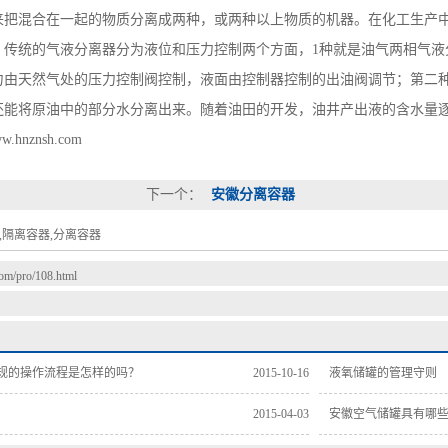
混合在一起的物质分离成两种，或两种以上物质的机器。在化工生产中
。传统的气液分离器分为液位和压力控制两个方面，1种就是油气两相气液
力由天然气处的压力控制阀控制，液面由控制器控制的出油阀调节；第二
还能将原油中的部分水分离出来。随着油田的开发，油井产出液的含水量
.hnznsh.com
下一个：
安徽分离容器
,隔离容器,分离容器
com/pro/108.html
规的操作流程是怎样的吗？
2015-10-16
液氧储罐的管理守则
2015-04-03
安徽空气储罐具有哪