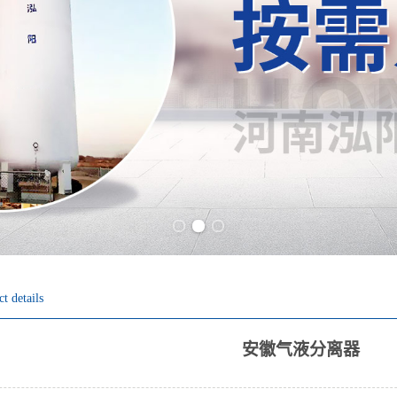
Previous slide
Next slide
t details
安徽气液分离器