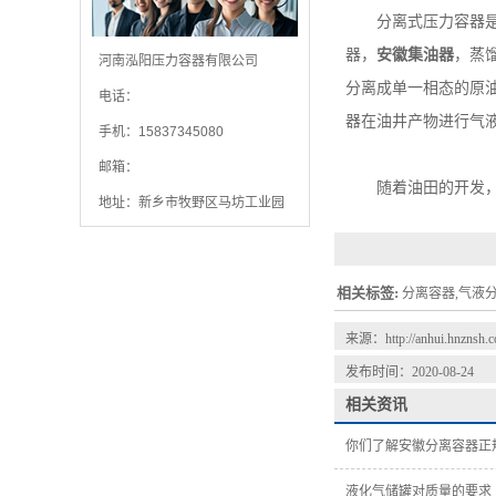
分离式压力容器是用
器，
安徽集油器
，蒸
河南泓阳压力容器有限公司
分离成单一相态的原
电话：
器在油井产物进行气
手机：15837345080
邮箱：
随着油田的开发，油井产
地址：新乡市牧野区马坊工业园
相关标签:
分离容器,气液分
来源：
http://anhui.hnznsh.
发布时间：2020-08-24
相关资讯
你们了解安徽分离容器正
液化气储罐对质量的要求