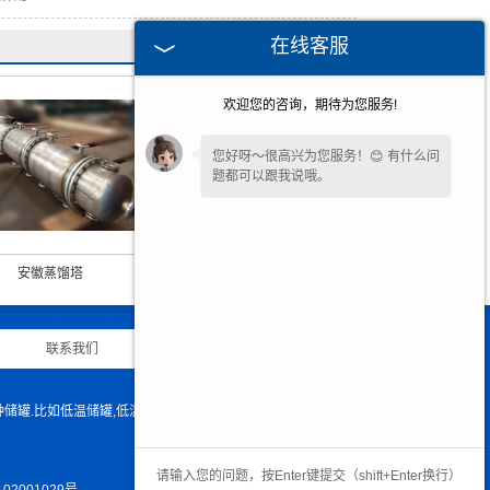
在线客服
欢迎您的咨询，期待为您服务!
您好呀～很高兴为您服务！😊 有什么问
题都可以跟我说哦。
看到您停留许久啦，如果暂时不方便打
字，可以留下您的
【电话】
🔔我会尽快
回复您。
安徽蒸馏塔
安徽洗涤塔
联系我们
|
网站地图
|
罐.比如低温储罐,低温贮槽,液氮储罐,液氨储罐,液氧储罐 ,天然气储罐,