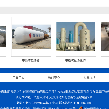
安徽液氧储罐
安徽气体净化塔
|
产品中心
|
新闻中心
|
发货现场
|
液化气储罐报价是多少？液氨储罐产品质量怎么样？河南泓阳压力容器有限公司专注生产各种储
液化气储罐,二氧化碳储罐 ,液氯储罐如有需要欢迎致电咨询！
地址：新乡市牧野区马坊工业园 服务热线：15837345080