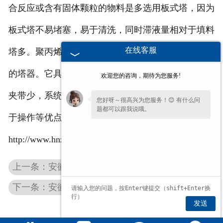
合反应或含有固体颗粒的物料是多选用板式塔，因为
板式塔不易堵塞，易于清洗，同时滞液量相对于填料
在线客服
塔多。聚丙烯，
安徽聚氯乙烯塔器
是
安徽塔器
中常见
的塔器。它具有传质传热效果好，气液负荷高，雾沫
欢迎您的咨询，期待为您服务!
夹带少，系统阻力小，防堵性能好，除尘效果好，易
您好呀～很高兴为您服务！😊 有什么问
题都可以跟我说哦。
于操作等优点。有需要填料吸收塔的请点击：
http://www.hnznsh.com
上一条：安徽尾气吸收塔
下一条：安徽聚丙烯吸收塔
发送