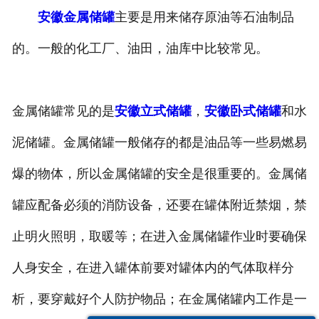
安徽金属储罐
主要是用来储存原油等石油制品
安徽换热容器
的。一般的化工厂、油田，油库中比较常见。
安徽反应容器
金属储罐常见的是
安徽立式储罐
，
安徽卧式储罐
和水
泥储罐。金属储罐一般储存的都是油品等一些易燃易
爆的物体，所以金属储罐的安全是很重要的。金属储
罐应配备必须的消防设备，还要在罐体附近禁烟，禁
止明火照明，取暖等；在进入金属储罐作业时要确保
人身安全，在进入罐体前要对罐体内的气体取样分
析，要穿戴好个人防护物品；在金属储罐内工作是一