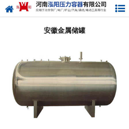
网站首页
安徽低温储罐
安徽金属储罐
安徽化工储罐
安徽液化气储罐
安徽空气储罐
安徽储油罐
安徽缓冲罐
安徽分离容器
安徽塔器